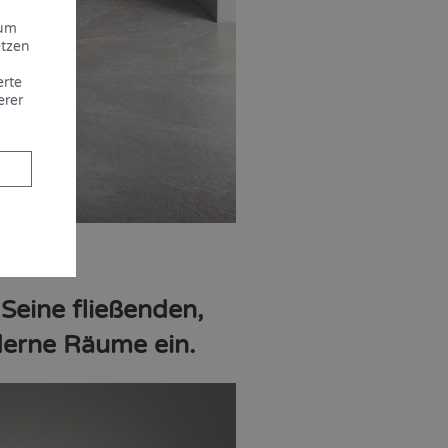
 um
etzen
erte
erer
Seine fließenden,
oderne Räume ein.