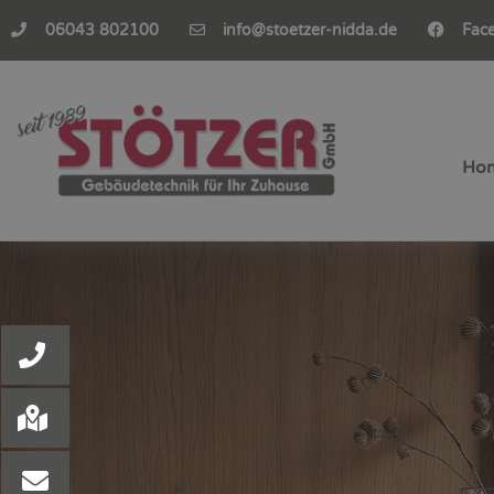
06043 802100
info@stoetzer-nidda.de
Fac
Ho