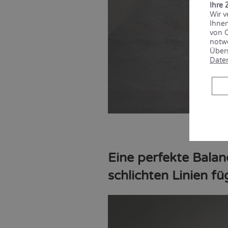
Ihre 
Wir v
Ihnen
von C
notwe
Übers
Date
Eine perfekte Balan
schlichten Linien f